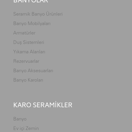
BANYOLAR
Seramik Banyo Ürünleri
Banyo Mobilyaları
Armatürler
Duş Sistemleri
Yıkama Alanları
Rezervuarlar
Banyo Aksesuarları
Banyo Karoları
KARO SERAMİKLER
Banyo
Ev içi Zemin