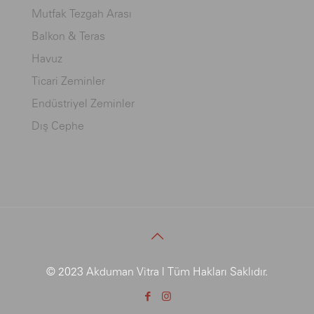
Mutfak Tezgah Arası
Balkon & Teras
Havuz
Ticari Zeminler
Endüstriyel Zeminler
Dış Cephe
© 2023 Akduman Vitra | Tüm Hakları Saklıdır.