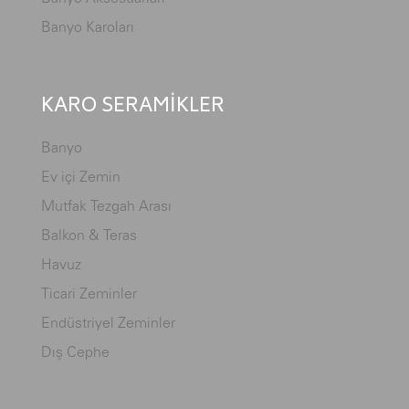
Banyo Karoları
KARO SERAMİKLER
Banyo
Ev içi Zemin
Mutfak Tezgah Arası
Balkon & Teras
Havuz
Ticari Zeminler
Endüstriyel Zeminler
Dış Cephe