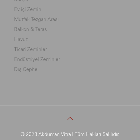
Ev içi Zemin
Mutfak Tezgah Arası
Balkon & Teras
Havuz
Ticari Zeminler
Endüstriyel Zeminler
Dış Cephe
© 2023 Akduman Vitra | Tüm Hakları Saklıdır.