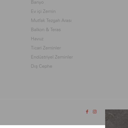
Banyo
Ev içi Zemin
Mutfak Tezgah Arası
Balkon & Teras
Havuz
Ticari Zeminler
Endüstriyel Zeminler
Dış Cephe