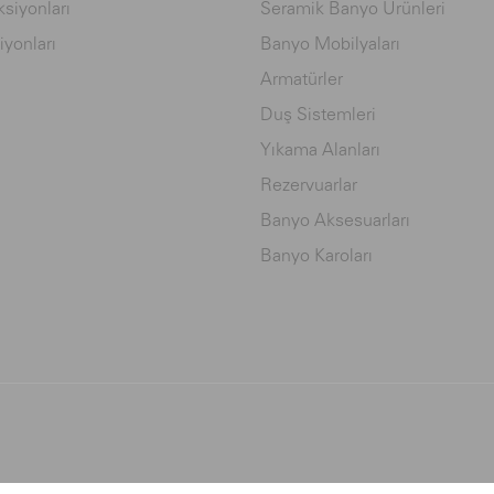
siyonları
Seramik Banyo Ürünleri
iyonları
Banyo Mobilyaları
Armatürler
Duş Sistemleri
Yıkama Alanları
Rezervuarlar
Banyo Aksesuarları
Banyo Karoları