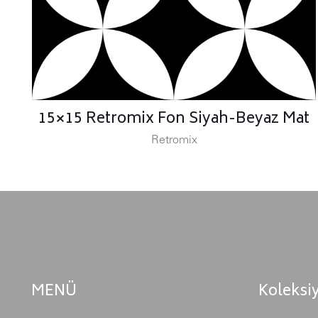
15×15 Retromix Fon Siyah-Beyaz Mat
Retromix
MENÜ
Koleksi