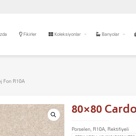
zda
Fikirler
Koleksiyonlar
Banyolar
ej Fon R10A
80×80 Card
Porselen, R10A, Rektifiyeli