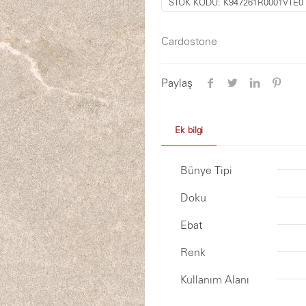
STOK KODU:
K947261R0001VTE0
Cardostone
Paylaş
Ek bilgi
Bünye Tipi
Doku
Ebat
Renk
Kullanım Alanı