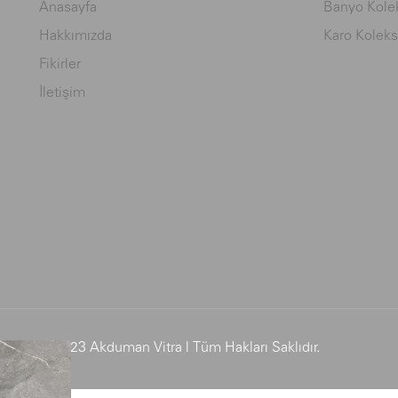
Anasayfa
Banyo Kolek
Hakkımızda
Karo Koleks
Fikirler
İletişim
© 2023 Akduman Vitra | Tüm Hakları Saklıdır.