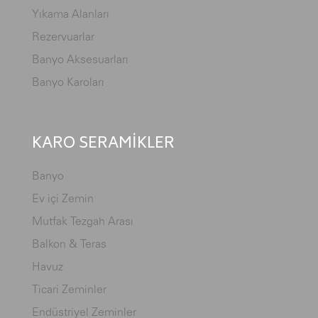
Yıkama Alanları
Rezervuarlar
Banyo Aksesuarları
Banyo Karoları
KARO SERAMİKLER
Banyo
Ev içi Zemin
Mutfak Tezgah Arası
Balkon & Teras
Havuz
Ticari Zeminler
Endüstriyel Zeminler