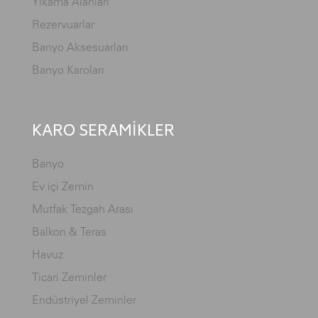
Yıkama Alanları
Rezervuarlar
Banyo Aksesuarları
Banyo Karoları
KARO SERAMİKLER
Banyo
Ev içi Zemin
Mutfak Tezgah Arası
Balkon & Teras
Havuz
Ticari Zeminler
Endüstriyel Zeminler