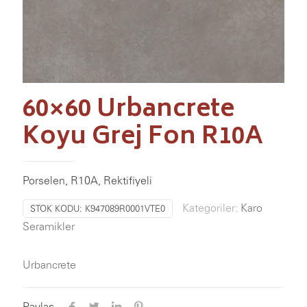
60×60 Urbancrete
Koyu Grej Fon R10A
Porselen, R10A, Rektifiyeli
Kategoriler:
Karo
STOK KODU:
K947089R0001VTE0
Seramikler
Urbancrete
Paylaş