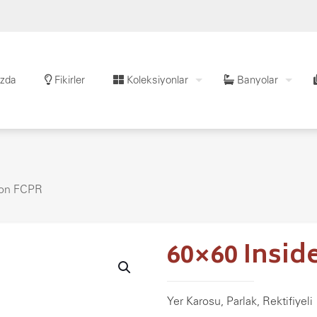
zda
Fikirler
Koleksiyonlar
Banyolar
Fon FCPR
60×60 Insid
Yer Karosu, Parlak, Rektifiyeli