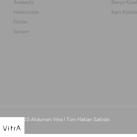
Anasayfa
Banyo Kolek
Hakkımızda
Karo Koleks
Fikirler
İletişim
© 2023 Akduman Vitra | Tüm Hakları Saklıdır.