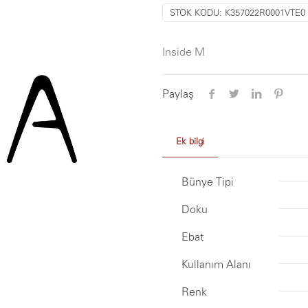
STOK KODU:
K357022R0001VTE0
Inside M
Paylaş
Ek bilgi
Bünye Tipi
Doku
Ebat
Kullanım Alanı
Renk