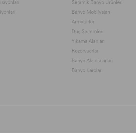
siyonları
Seramik Banyo Ürünleri
iyonları
Banyo Mobilyaları
Armatürler
Duş Sistemleri
Yıkama Alanları
Rezervuarlar
Banyo Aksesuarları
Banyo Karoları