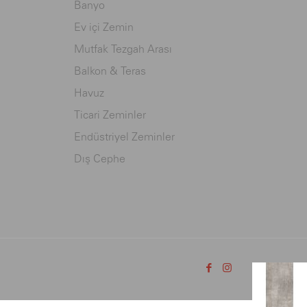
Banyo
Ev içi Zemin
Mutfak Tezgah Arası
Balkon & Teras
Havuz
Ticari Zeminler
Endüstriyel Zeminler
Dış Cephe