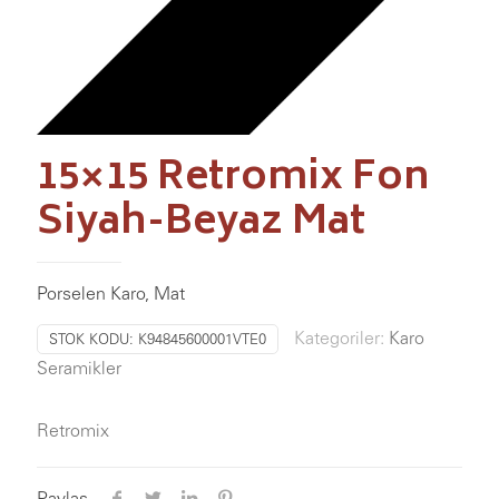
15×15 Retromix Fon
Siyah-Beyaz Mat
Porselen Karo, Mat
Kategoriler:
Karo
STOK KODU:
K94845600001VTE0
Seramikler
Retromix
Paylaş