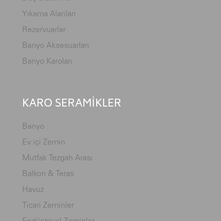
Yıkama Alanları
Rezervuarlar
Banyo Aksesuarları
Banyo Karoları
KARO SERAMİKLER
Banyo
Ev içi Zemin
Mutfak Tezgah Arası
Balkon & Teras
Havuz
Ticari Zeminler
Endüstriyel Zeminler