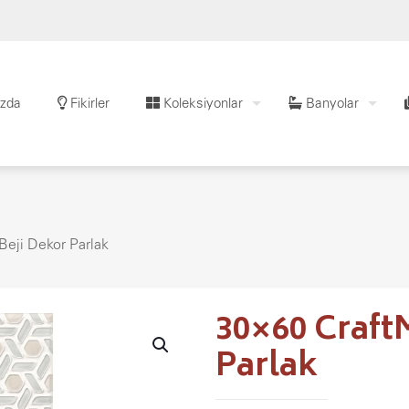
zda
Fikirler
Koleksiyonlar
Banyolar
eji Dekor Parlak
30×60 Craft
Parlak