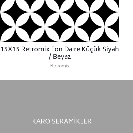
15X15 Retromix Fon Daire Küçük Siyah
/ Beyaz
Retromix
KARO SERAMİKLER