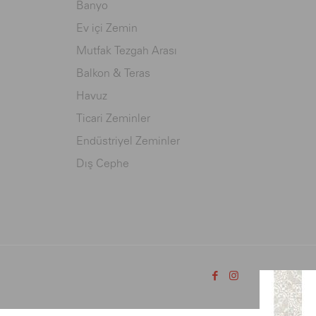
Banyo
Ev içi Zemin
Mutfak Tezgah Arası
Balkon & Teras
Havuz
Ticari Zeminler
Endüstriyel Zeminler
Dış Cephe