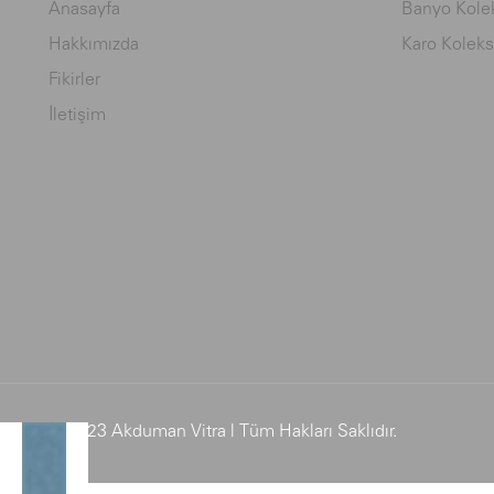
Anasayfa
Banyo Kolek
Hakkımızda
Karo Koleks
Fikirler
İletişim
© 2023 Akduman Vitra | Tüm Hakları Saklıdır.