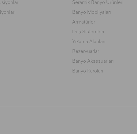
siyonları
Seramik Banyo Ürünleri
iyonları
Banyo Mobilyaları
Armatürler
Duş Sistemleri
Yıkama Alanları
Rezervuarlar
Banyo Aksesuarları
Banyo Karoları