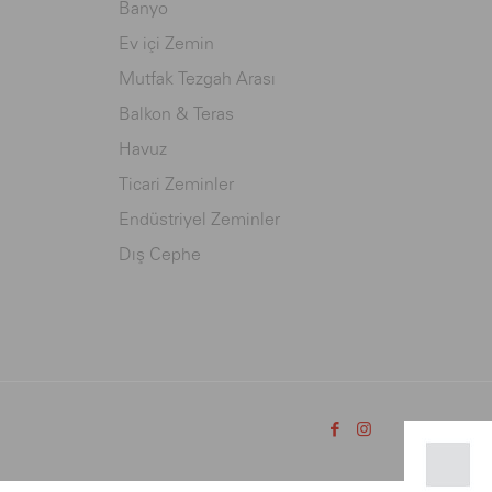
Banyo
Ev içi Zemin
Mutfak Tezgah Arası
Balkon & Teras
Havuz
Ticari Zeminler
Endüstriyel Zeminler
Dış Cephe