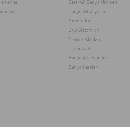
siyonları
Seramik Banyo Ürünleri
iyonları
Banyo Mobilyaları
Armatürler
Duş Sistemleri
Yıkama Alanları
Rezervuarlar
Banyo Aksesuarları
Banyo Karoları