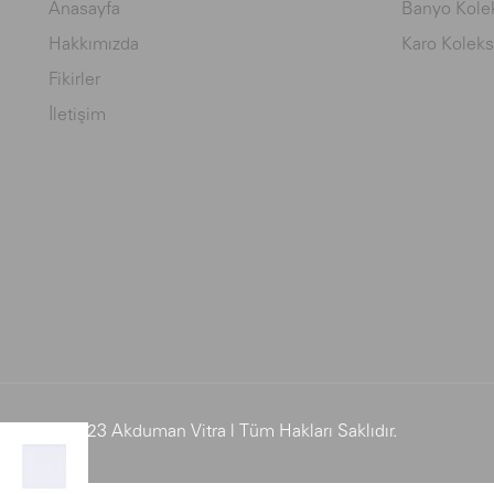
Anasayfa
Banyo Kolek
Hakkımızda
Karo Koleks
Fikirler
İletişim
© 2023 Akduman Vitra | Tüm Hakları Saklıdır.