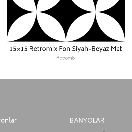
15×15 Retromix Fon Siyah-Beyaz Mat
Retromix
yonlar
BANYOLAR