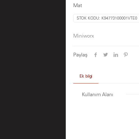
Mat
STOK KODU:
K94773100001VTE0
Miniworx
Paylaş
Ek bilgi
Kullanım Alanı