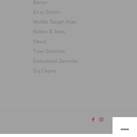
Banyo
Ev içi Zemin
Mutfak Tezgah Arası
Balkon & Teras
Havuz
Ticari Zeminler
Endüstriyel Zeminler
Dış Cephe