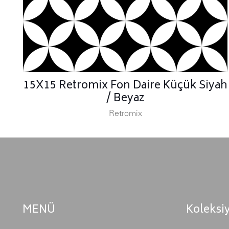
15X15 Retromix Fon Daire Küçük Siyah
/ Beyaz
Retromix
MENÜ
Koleksi