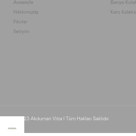
Anasayfa
Banyo Kolek
Hakkımızda
Karo Koleks
Fikirler
İletişim
© 2023 Akduman Vitra | Tüm Hakları Saklıdır.