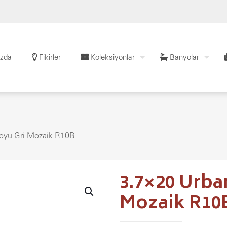
zda
Fikirler
Koleksiyonlar
Banyolar
oyu Gri Mozaik R10B
3.7×20 Urb
Mozaik R10