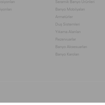
siyonları
Seramik Banyo Ürünleri
iyonları
Banyo Mobilyaları
Armatürler
Duş Sistemleri
Yıkama Alanları
Rezervuarlar
Banyo Aksesuarları
Banyo Karoları