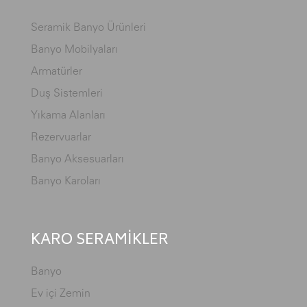
Seramik Banyo Ürünleri
Banyo Mobilyaları
Armatürler
Duş Sistemleri
Yıkama Alanları
Rezervuarlar
Banyo Aksesuarları
Banyo Karoları
KARO SERAMİKLER
Banyo
Ev içi Zemin