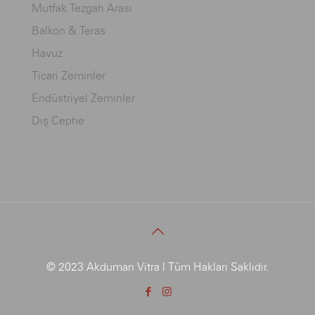
Mutfak Tezgah Arası
Balkon & Teras
Havuz
Ticari Zeminler
Endüstriyel Zeminler
Dış Cephe
© 2023 Akduman Vitra | Tüm Hakları Saklıdır.