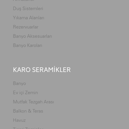
Duş Sistemleri
Yıkama Alanları
Rezervuarlar
Banyo Aksesuarları
Banyo Karoları
KARO SERAMİKLER
Banyo
Ev içi Zemin
Mutfak Tezgah Arası
Balkon & Teras
Havuz