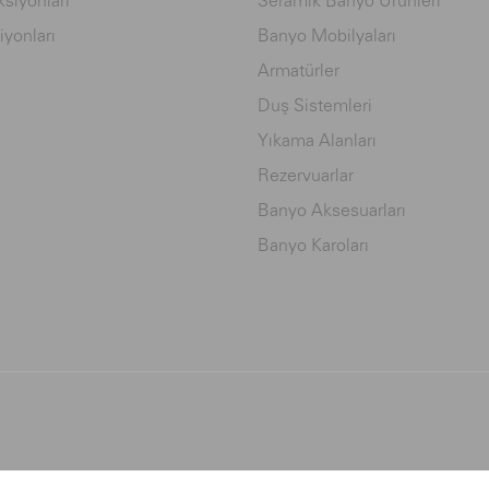
siyonları
Seramik Banyo Ürünleri
iyonları
Banyo Mobilyaları
Armatürler
Duş Sistemleri
Yıkama Alanları
Rezervuarlar
Banyo Aksesuarları
Banyo Karoları