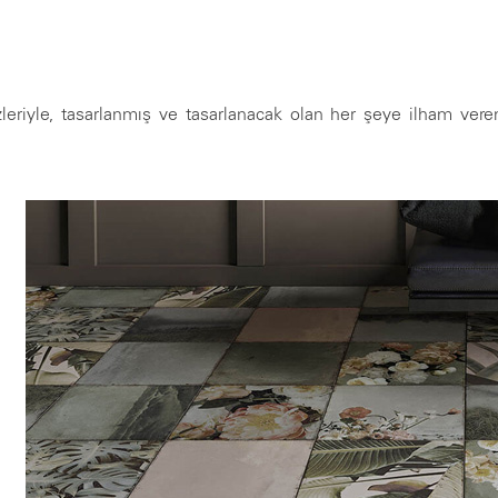
izleriyle, tasarlanmış ve tasarlanacak olan her şeye ilham v