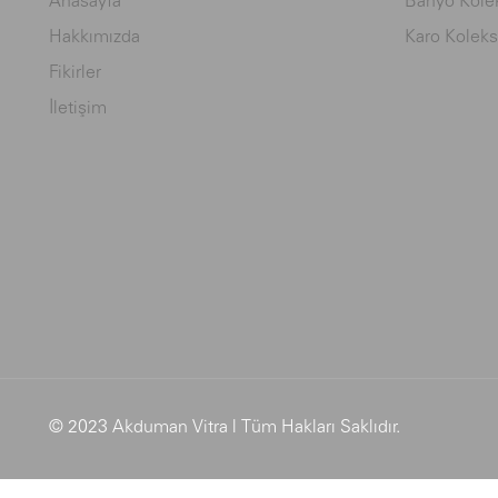
Anasayfa
Banyo Kolek
Hakkımızda
Karo Koleks
Fikirler
İletişim
© 2023 Akduman Vitra | Tüm Hakları Saklıdır.