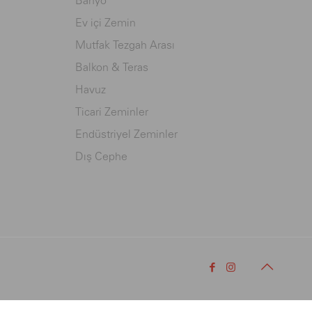
Banyo
Ev içi Zemin
Mutfak Tezgah Arası
Balkon & Teras
Havuz
Ticari Zeminler
Endüstriyel Zeminler
Dış Cephe