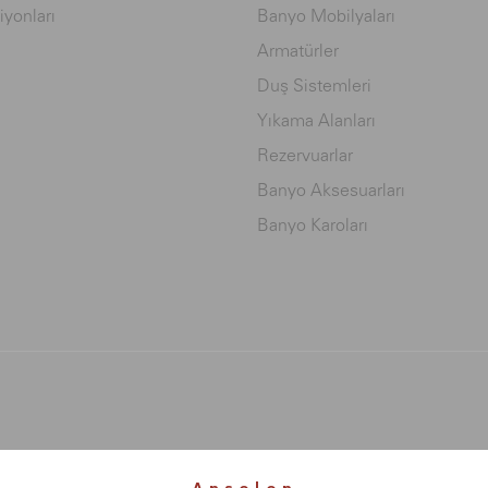
iyonları
Banyo Mobilyaları
Armatürler
Duş Sistemleri
Yıkama Alanları
Rezervuarlar
Banyo Aksesuarları
Banyo Karoları