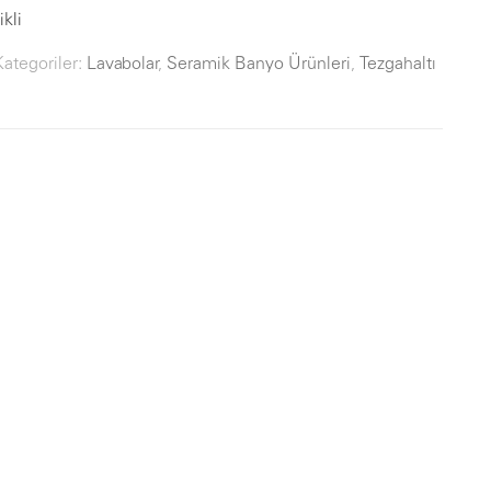
kli
Kategoriler:
Lavabolar
,
Seramik Banyo Ürünleri
,
Tezgahaltı