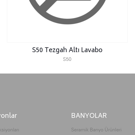
S50 Tezgah Altı Lavabo
S50
yonlar
BANYOLAR
siyonları
Seramik Banyo Ürünleri