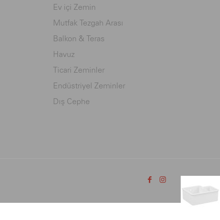
Ev içi Zemin
Mutfak Tezgah Arası
Balkon & Teras
Havuz
Ticari Zeminler
Endüstriyel Zeminler
Dış Cephe