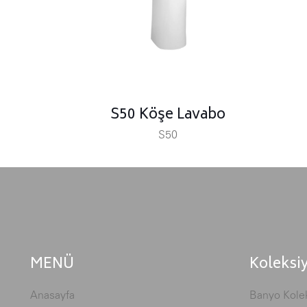
S50 Köşe Lavabo
S50
MENÜ
Koleksi
Anasayfa
Banyo Kolek