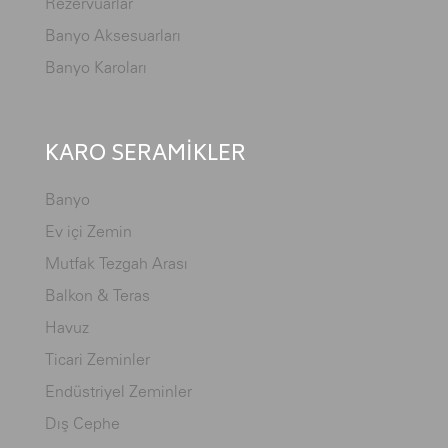
Rezervuarlar
Banyo Aksesuarları
Banyo Karoları
KARO SERAMİKLER
Banyo
Ev içi Zemin
Mutfak Tezgah Arası
Balkon & Teras
Havuz
Ticari Zeminler
Endüstriyel Zeminler
Dış Cephe