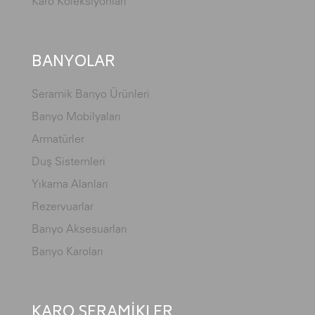
Karo Koleksiyonları
BANYOLAR
Seramik Banyo Ürünleri
Banyo Mobilyaları
Armatürler
Duş Sistemleri
Yıkama Alanları
Rezervuarlar
Banyo Aksesuarları
Banyo Karoları
KARO SERAMİKLER