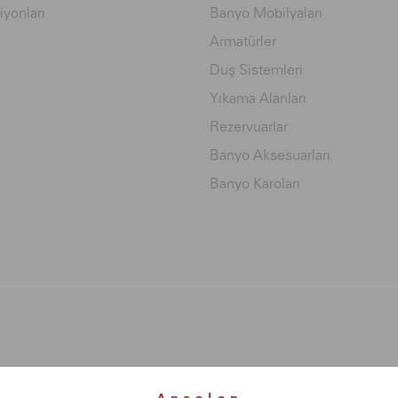
iyonları
Banyo Mobilyaları
Armatürler
Duş Sistemleri
Yıkama Alanları
Rezervuarlar
Banyo Aksesuarları
Banyo Karoları