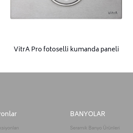
VitrA Pro fotoselli kumanda paneli
yonlar
BANYOLAR
siyonları
Seramik Banyo Ürünleri