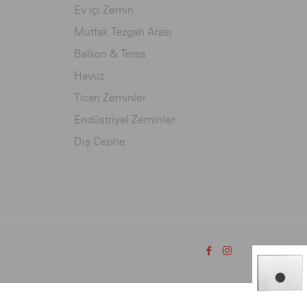
Ev içi Zemin
Mutfak Tezgah Arası
Balkon & Teras
Havuz
Ticari Zeminler
Endüstriyel Zeminler
Dış Cephe