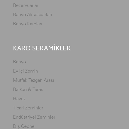
Rezervuarlar
Banyo Aksesuarları
Banyo Karoları
KARO SERAMİKLER
Banyo
Ev içi Zemin
Mutfak Tezgah Arası
Balkon & Teras
Havuz
Ticari Zeminler
Endüstriyel Zeminler
Dış Cephe