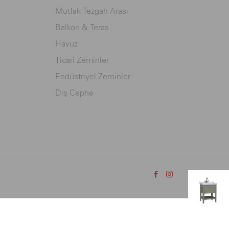
Mutfak Tezgah Arası
Balkon & Teras
Havuz
Ticari Zeminler
Endüstriyel Zeminler
Dış Cephe