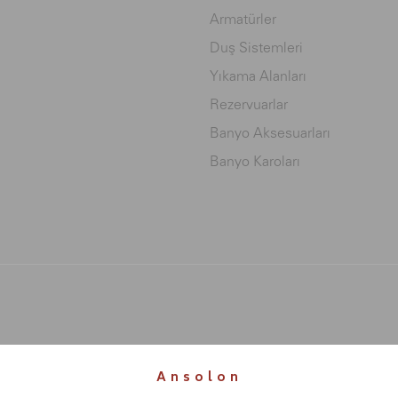
Armatürler
Duş Sistemleri
Yıkama Alanları
Rezervuarlar
Banyo Aksesuarları
Banyo Karoları
Ansolon