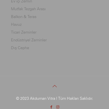
Ev içi Zemin
Mutfak Tezgah Arası
Balkon & Teras
Havuz
Ticari Zeminler
Endüstriyel Zeminler
Dış Cephe
© 2023 Akduman Vitra | Tüm Hakları Saklıdır.