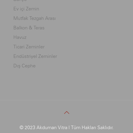
Ev içi Zemin
Mutfak Tezgah Arası
Balkon & Teras
Havuz
Ticari Zeminler
Endüstriyel Zeminler
Dış Cephe
© 2023 Akduman Vitra | Tüm Hakları Saklıdır.