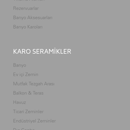
Rezervuarlar
Banyo Aksesuarları
Banyo Karoları
KARO SERAMİKLER
Banyo
Ev içi Zemin
Mutfak Tezgah Arası
Balkon & Teras
Havuz
Ticari Zeminler
Endüstriyel Zeminler
Dış Cephe