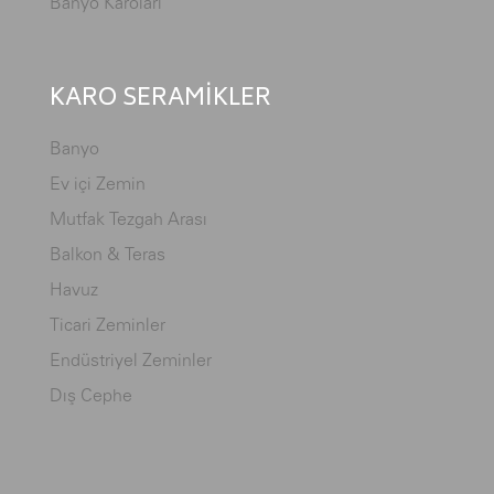
Banyo Karoları
KARO SERAMİKLER
Banyo
Ev içi Zemin
Mutfak Tezgah Arası
Balkon & Teras
Havuz
Ticari Zeminler
Endüstriyel Zeminler
Dış Cephe