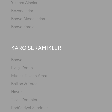
Yıkama Alanları
Rezervuarlar
Banyo Aksesuarları
Banyo Karoları
KARO SERAMİKLER
Banyo
Ev içi Zemin
Mutfak Tezgah Arası
Balkon & Teras
Havuz
Ticari Zeminler
Endüstriyel Zeminler