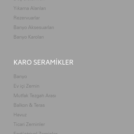
Yıkama Alanları
Rezervuarlar
Banyo Aksesuarları
Banyo Karoları
KARO SERAMİKLER
Banyo
Ev içi Zemin
Mutfak Tezgah Arası
Balkon & Teras
Havuz
Ticari Zeminler
Endüstriyel Zeminler