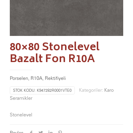
80×80 Stonelevel
Bazalt Fon R10A
Porselen, R10A, Rektifiyeli
Kategoriler:
Karo
STOK KODU:
K947282R0001VTE0
Seramikler
Stonelevel
Paylaş