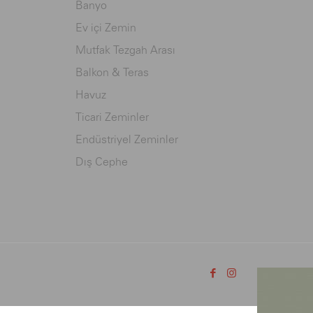
Banyo
Ev içi Zemin
Mutfak Tezgah Arası
Balkon & Teras
Havuz
Ticari Zeminler
Endüstriyel Zeminler
Dış Cephe