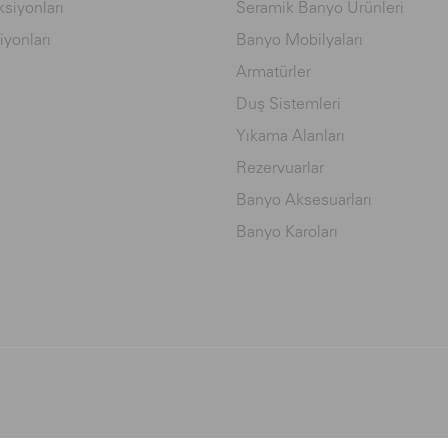
siyonları
Seramik Banyo Ürünleri
iyonları
Banyo Mobilyaları
Armatürler
Duş Sistemleri
Yıkama Alanları
Rezervuarlar
Banyo Aksesuarları
Banyo Karoları