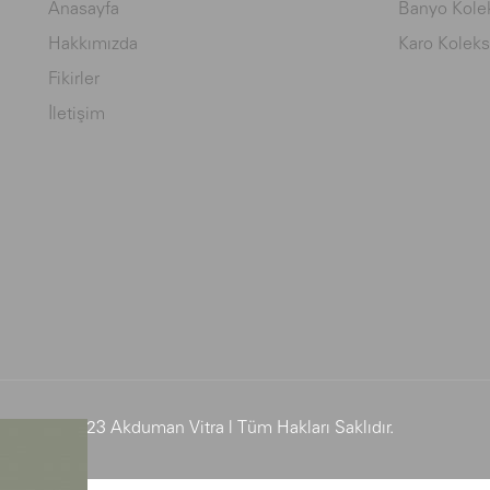
Anasayfa
Banyo Kolek
Hakkımızda
Karo Koleks
Fikirler
İletişim
© 2023 Akduman Vitra | Tüm Hakları Saklıdır.