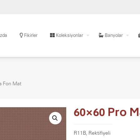
zda
Fikirler
Koleksiyonlar
Banyolar
a Fon Mat
60×60 Pro M
R11B, Rektifiyeli