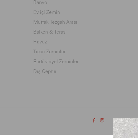
Banyo
Ev içi Zemin
Mutfak Tezgah Arası
Balkon & Teras
Havuz
Ticari Zeminler
Endüstriyel Zeminler
Dış Cephe