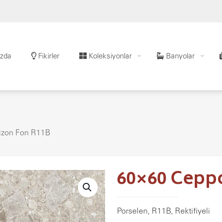
zda
Fikirler
Koleksiyonlar
Banyolar
izon Fon R11B
60×60 Cepp
Porselen, R11B, Rektifiyeli