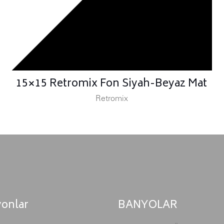
15×15 Retromix Fon Siyah-Beyaz Mat
Retromix
yonlar
BANYOLAR