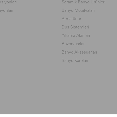
siyonları
Seramik Banyo Ürünleri
iyonları
Banyo Mobilyaları
Armatürler
Duş Sistemleri
Yıkama Alanları
Rezervuarlar
Banyo Aksesuarları
Banyo Karoları