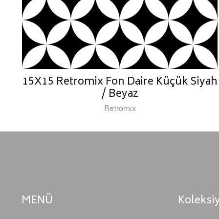
15X15 Retromix Fon Daire Küçük Siyah
/ Beyaz
Retromix
MENÜ
Koleksi