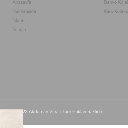
Anasayfa
Banyo Kolek
Hakkımızda
Karo Koleks
Fikirler
İletişim
© 2023 Akduman Vitra | Tüm Hakları Saklıdır.