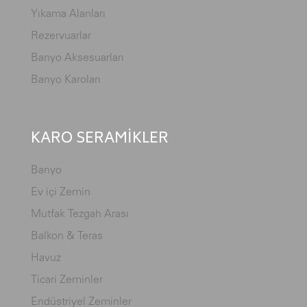
Yıkama Alanları
Rezervuarlar
Banyo Aksesuarları
Banyo Karoları
KARO SERAMİKLER
Banyo
Ev içi Zemin
Mutfak Tezgah Arası
Balkon & Teras
Havuz
Ticari Zeminler
Endüstriyel Zeminler