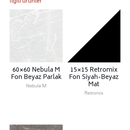
İlgili ürünler
60×60 Nebula M
15×15 Retromix
Fon Beyaz Parlak
Fon Siyah-Beyaz
Mat
Nebula M
Retromix