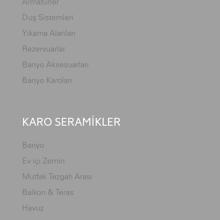
Armatürler
Duş Sistemleri
Yıkama Alanları
Rezervuarlar
Banyo Aksesuarları
Banyo Karoları
KARO SERAMİKLER
Banyo
Ev içi Zemin
Mutfak Tezgah Arası
Balkon & Teras
Havuz