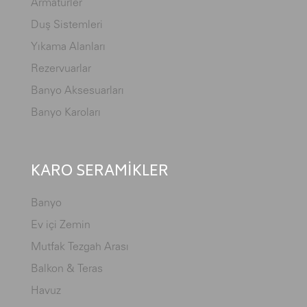
Armatürler
Duş Sistemleri
Yıkama Alanları
Rezervuarlar
Banyo Aksesuarları
Banyo Karoları
KARO SERAMİKLER
Banyo
Ev içi Zemin
Mutfak Tezgah Arası
Balkon & Teras
Havuz