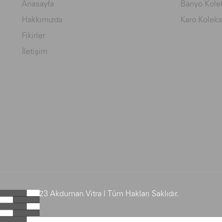
Anasayfa
Banyo Kolek
Hakkımızda
Karo Koleks
Fikirler
İletişim
© 2023 Akduman Vitra | Tüm Hakları Saklıdır.