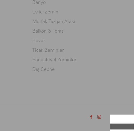
Banyo
Ev içi Zemin
Mutfak Tezgah Arası
Balkon & Teras
Havuz
Ticari Zeminler
Endüstriyel Zeminler
Dış Cephe