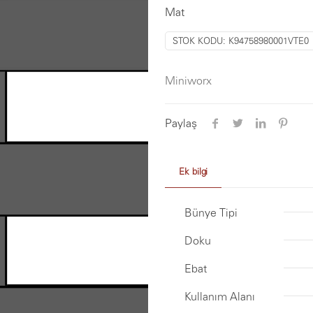
Mat
STOK KODU:
K94758980001VTE0
Miniworx
Paylaş
Ek bilgi
Bünye Tipi
Doku
Ebat
Kullanım Alanı