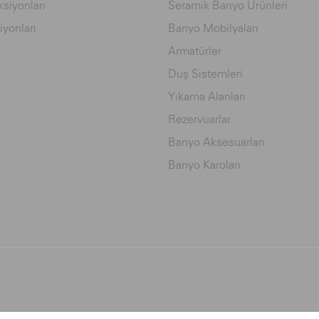
siyonları
Seramik Banyo Ürünleri
iyonları
Banyo Mobilyaları
Armatürler
Duş Sistemleri
Yıkama Alanları
Rezervuarlar
Banyo Aksesuarları
Banyo Karoları