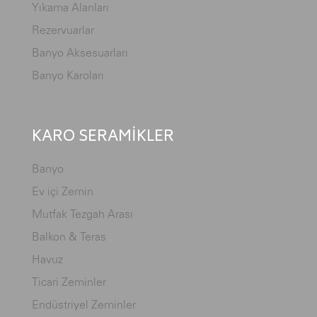
Yıkama Alanları
Rezervuarlar
Banyo Aksesuarları
Banyo Karoları
KARO SERAMİKLER
Banyo
Ev içi Zemin
Mutfak Tezgah Arası
Balkon & Teras
Havuz
Ticari Zeminler
Endüstriyel Zeminler