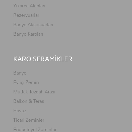
Yıkama Alanları
Rezervuarlar
Banyo Aksesuarları
Banyo Karoları
KARO SERAMİKLER
Banyo
Ev içi Zemin
Mutfak Tezgah Arası
Balkon & Teras
Havuz
Ticari Zeminler
Endüstriyel Zeminler