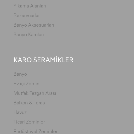
Yıkama Alanları
Rezervuarlar
Banyo Aksesuarları
Banyo Karoları
KARO SERAMİKLER
Banyo
Ev içi Zemin
Mutfak Tezgah Arası
Balkon & Teras
Havuz
Ticari Zeminler
Endüstriyel Zeminler