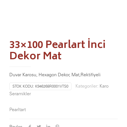
33×100 Pearlart İnci
Dekor Mat
Duvar Karosu, Hexagon Dekor, Mat,Rektifiyeli
Kategoriler:
Karo
STOK KODU:
K946268R0001VTS0
Seramikler
Pearltart
Paylaş