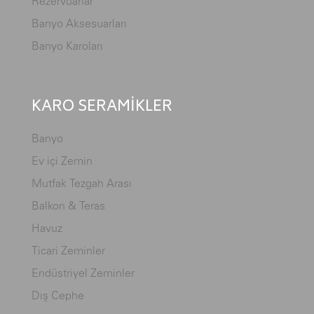
Rezervuarlar
Banyo Aksesuarları
Banyo Karoları
KARO SERAMİKLER
Banyo
Ev içi Zemin
Mutfak Tezgah Arası
Balkon & Teras
Havuz
Ticari Zeminler
Endüstriyel Zeminler
Dış Cephe