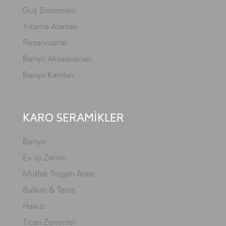
Duş Sistemleri
Yıkama Alanları
Rezervuarlar
Banyo Aksesuarları
Banyo Karoları
KARO SERAMİKLER
Banyo
Ev içi Zemin
Mutfak Tezgah Arası
Balkon & Teras
Havuz
Ticari Zeminler