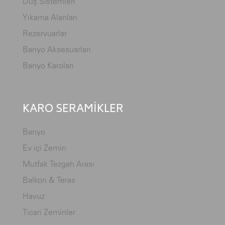
Duş Sistemleri
Yıkama Alanları
Rezervuarlar
Banyo Aksesuarları
Banyo Karoları
KARO SERAMİKLER
Banyo
Ev içi Zemin
Mutfak Tezgah Arası
Balkon & Teras
Havuz
Ticari Zeminler