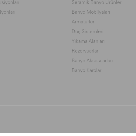
siyonları
Seramik Banyo Ürünleri
iyonları
Banyo Mobilyaları
Armatürler
Duş Sistemleri
Yıkama Alanları
Rezervuarlar
Banyo Aksesuarları
Banyo Karoları