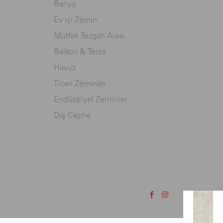
Banyo
Ev içi Zemin
Mutfak Tezgah Arası
Balkon & Teras
Havuz
Ticari Zeminler
Endüstriyel Zeminler
Dış Cephe