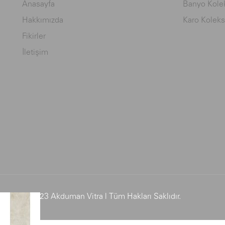
Anasayfa
Banyo Kolek
Hakkımızda
Karo Koleks
Fikirler
İletişim
© 2023 Akduman Vitra | Tüm Hakları Saklıdır.