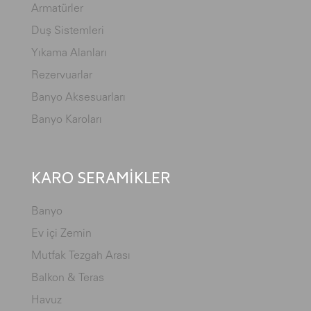
Armatürler
Duş Sistemleri
Yıkama Alanları
Rezervuarlar
Banyo Aksesuarları
Banyo Karoları
KARO SERAMİKLER
Banyo
Ev içi Zemin
Mutfak Tezgah Arası
Balkon & Teras
Havuz