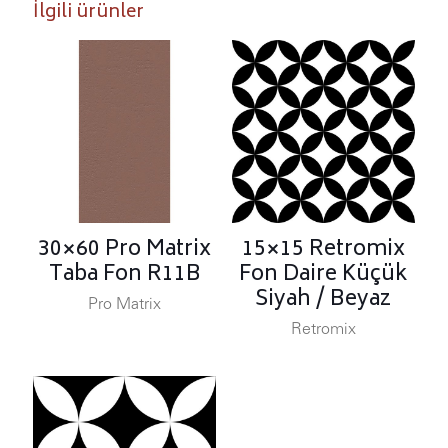
İlgili ürünler
30×60 Pro Matrix
15×15 Retromix
Taba Fon R11B
Fon Daire Küçük
Siyah / Beyaz
Pro Matrix
Retromix