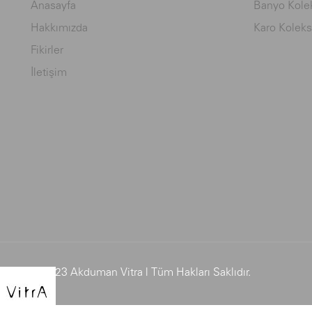
Anasayfa
Banyo Kolek
Hakkımızda
Karo Koleks
Fikirler
İletişim
© 2023 Akduman Vitra | Tüm Hakları Saklıdır.