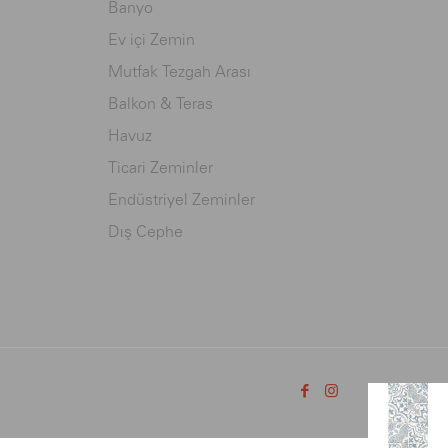
Banyo
Ev içi Zemin
Mutfak Tezgah Arası
Balkon & Teras
Havuz
Ticari Zeminler
Endüstriyel Zeminler
Dış Cephe