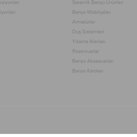
siyonları
Seramik Banyo Ürünleri
iyonları
Banyo Mobilyaları
Armatürler
Duş Sistemleri
Yıkama Alanları
Rezervuarlar
Banyo Aksesuarları
Banyo Karoları