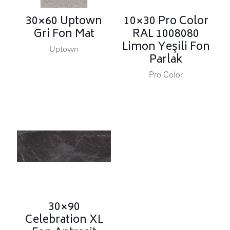
30×60 Uptown
10×30 Pro Color
Gri Fon Mat
RAL 1008080
Limon Yeşili Fon
Uptown
Parlak
Pro Color
30×90
Celebration XL