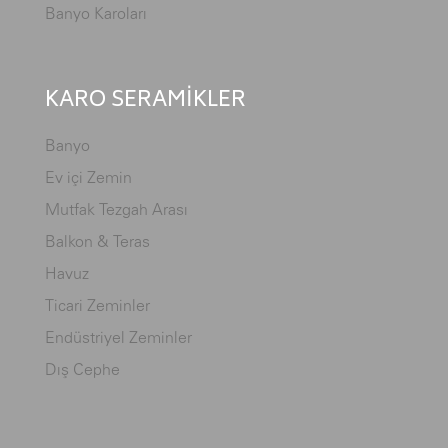
Banyo Karoları
KARO SERAMİKLER
Banyo
Ev içi Zemin
Mutfak Tezgah Arası
Balkon & Teras
Havuz
Ticari Zeminler
Endüstriyel Zeminler
Dış Cephe