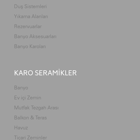
Duş Sistemleri
Yıkama Alanları
Rezervuarlar
Banyo Aksesuarları
Banyo Karoları
KARO SERAMİKLER
Banyo
Ev içi Zemin
Mutfak Tezgah Arası
Balkon & Teras
Havuz
Ticari Zeminler