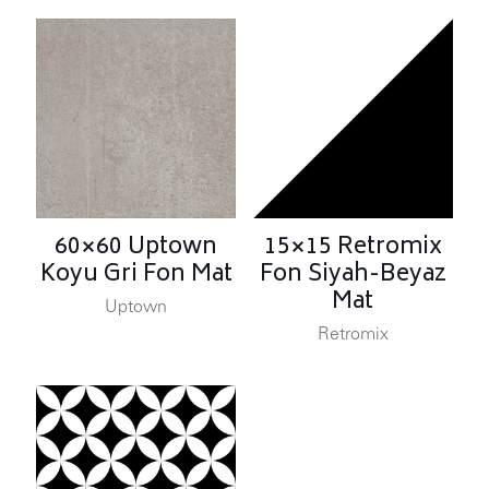
60×60 Uptown
15×15 Retromix
Koyu Gri Fon Mat
Fon Siyah-Beyaz
Mat
Uptown
Retromix