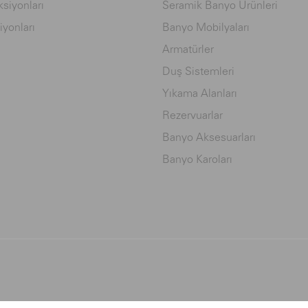
siyonları
Seramik Banyo Ürünleri
iyonları
Banyo Mobilyaları
Armatürler
Duş Sistemleri
Yıkama Alanları
Rezervuarlar
Banyo Aksesuarları
Banyo Karoları