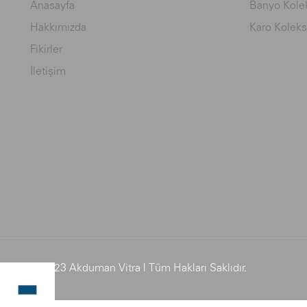
Anasayfa
Banyo Kolek
Hakkımızda
Karo Koleks
Fikirler
İletişim
© 2023 Akduman Vitra | Tüm Hakları Saklıdır.