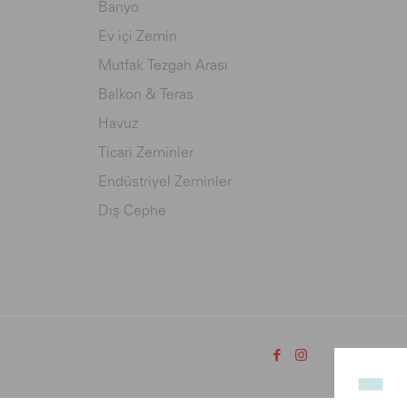
Banyo
Ev içi Zemin
Mutfak Tezgah Arası
Balkon & Teras
Havuz
Ticari Zeminler
Endüstriyel Zeminler
Dış Cephe