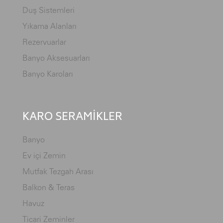
Duş Sistemleri
Yıkama Alanları
Rezervuarlar
Banyo Aksesuarları
Banyo Karoları
KARO SERAMİKLER
Banyo
Ev içi Zemin
Mutfak Tezgah Arası
Balkon & Teras
Havuz
Ticari Zeminler