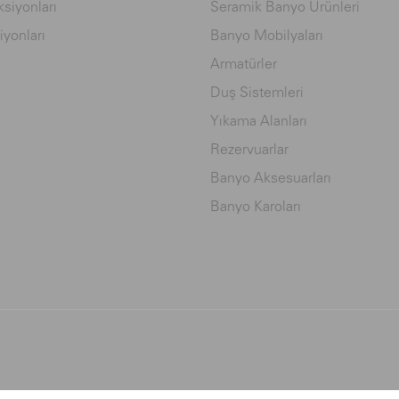
siyonları
Seramik Banyo Ürünleri
iyonları
Banyo Mobilyaları
Armatürler
Duş Sistemleri
Yıkama Alanları
Rezervuarlar
Banyo Aksesuarları
Banyo Karoları