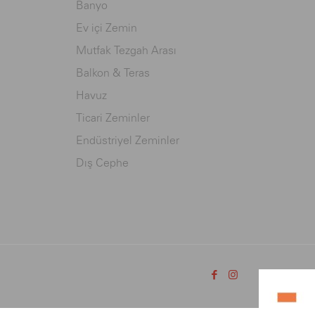
Banyo
Ev içi Zemin
Mutfak Tezgah Arası
Balkon & Teras
Havuz
Ticari Zeminler
Endüstriyel Zeminler
Dış Cephe