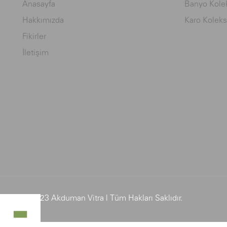
Anasayfa
Banyo Kolek
Hakkımızda
Karo Koleks
Fikirler
İletişim
© 2023 Akduman Vitra | Tüm Hakları Saklıdır.