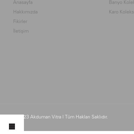
Anasayfa
Banyo Kolek
Hakkımızda
Karo Koleks
Fikirler
İletişim
© 2023 Akduman Vitra | Tüm Hakları Saklıdır.