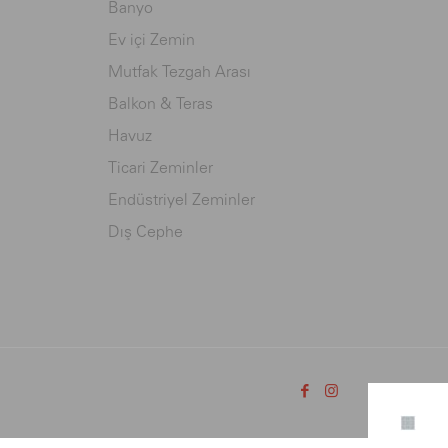
Banyo
Ev içi Zemin
Mutfak Tezgah Arası
Balkon & Teras
Havuz
Ticari Zeminler
Endüstriyel Zeminler
Dış Cephe