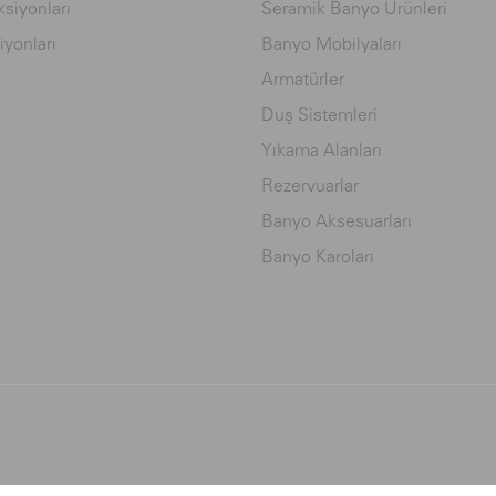
siyonları
Seramik Banyo Ürünleri
iyonları
Banyo Mobilyaları
Armatürler
Duş Sistemleri
Yıkama Alanları
Rezervuarlar
Banyo Aksesuarları
Banyo Karoları