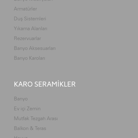
Armatürler
Duş Sistemleri
Yıkama Alanları
Rezervuarlar
Banyo Aksesuarları
Banyo Karoları
KARO SERAMİKLER
Banyo
Ev içi Zemin
Mutfak Tezgah Arası
Balkon & Teras
Havuz