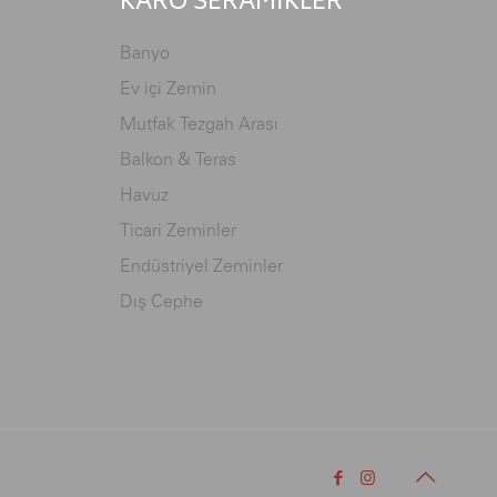
KARO SERAMİKLER
Banyo
Ev içi Zemin
Mutfak Tezgah Arası
Balkon & Teras
Havuz
Ticari Zeminler
Endüstriyel Zeminler
Dış Cephe