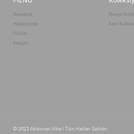
MENÜ
Koleksi
Anasayfa
Banyo Kolek
Hakkımızda
Karo Koleks
Fikirler
İletişim
© 2023 Akduman Vitra | Tüm Hakları Saklıdır.