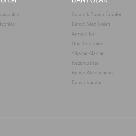
yonlar
BANYOLAR
siyonları
Seramik Banyo Ürünleri
iyonları
Banyo Mobilyaları
Armatürler
Duş Sistemleri
Yıkama Alanları
Rezervuarlar
Banyo Aksesuarları
Banyo Karoları