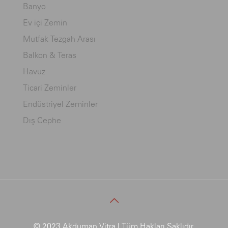
Banyo
Ev içi Zemin
Mutfak Tezgah Arası
Balkon & Teras
Havuz
Ticari Zeminler
Endüstriyel Zeminler
Dış Cephe
© 2023 Akduman Vitra | Tüm Hakları Saklıdır.